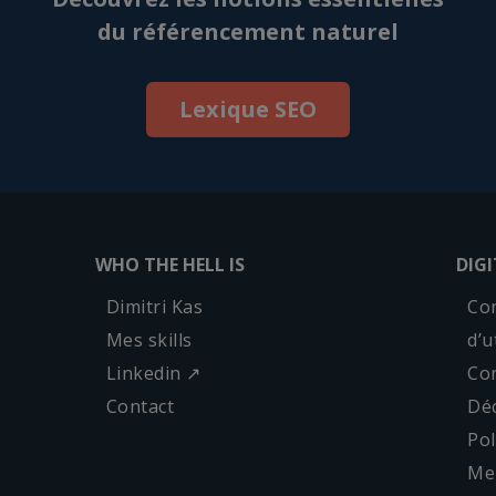
du référencement naturel
Lexique SEO
WHO THE HELL IS
DIG
Dimitri Kas
Con
Mes skills
d’u
Linkedin ↗
Con
Contact
Déc
Pol
Men