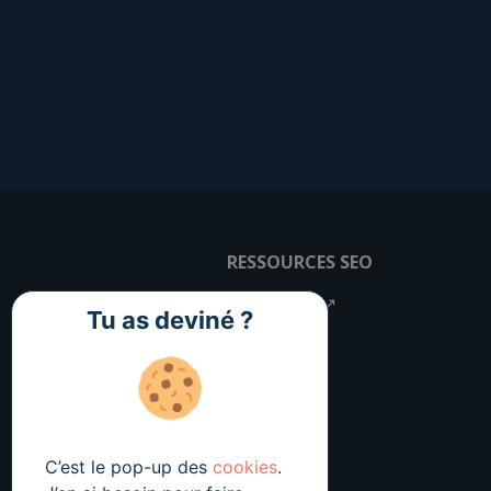
RESSOURCES SEO
YouTube ↗
Tu as deviné ?
Lexique
FAQ
C’est le pop-up des
cookies
.