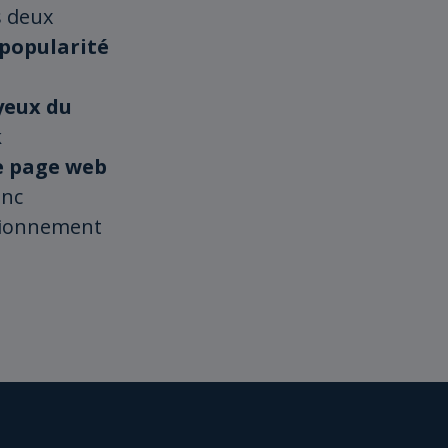
s deux
 popularité
yeux du
k
ne page web
onc
itionnement