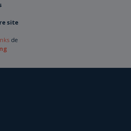
s
re site
inks
de
ing