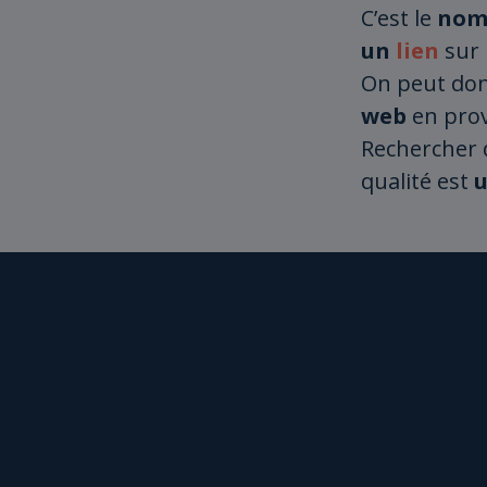
C’est le
nom
un
lien
sur 
On peut do
web
en prov
Rechercher 
qualité est
u