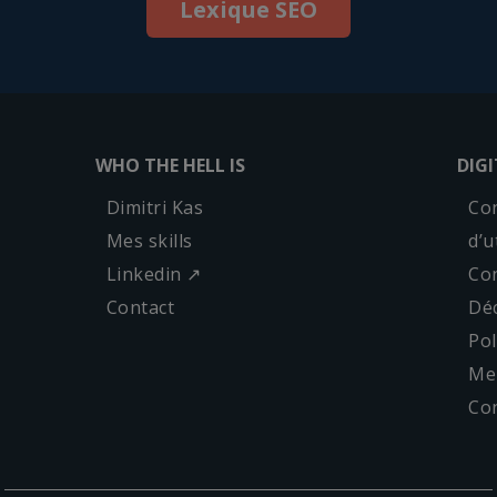
Lexique SEO
WHO THE HELL IS
DIG
Dimitri Kas
Con
Mes skills
d’u
Linkedin ↗
Con
Contact
Déc
Pol
Men
Co