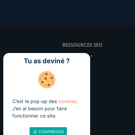
RESSOURCES SEO
YouTube ↗
Tu as deviné ?
Lexique
FAQ
C’est le pop-up des
cookies
.
J’en ai besoin pour faire
fonctionner ce site.
JE COMPRENDS