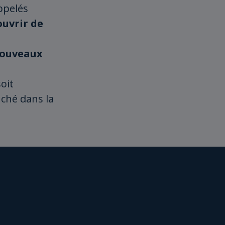
ppelés
uvrir de
nouveaux
oit
iché dans la