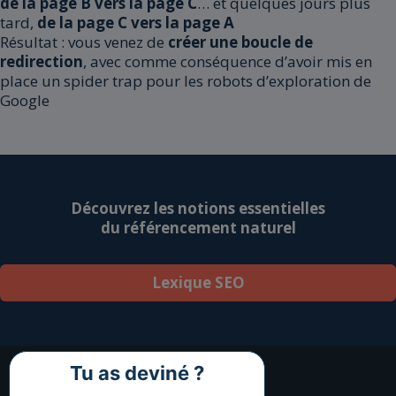
de la page B vers la page C
… et quelques jours plus
tard,
de la page C vers la page A
Résultat : vous venez de
créer une boucle de
redirection
, avec comme conséquence d’avoir mis en
place un spider trap pour les robots d’exploration de
Google
Découvrez les notions essentielles
du référencement naturel
Lexique SEO
Tu as deviné ?