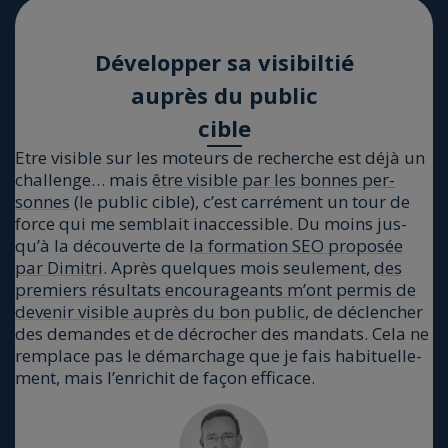
Déve­lop­per sa visi­bil­tié
auprès du public
cible
Etre visible sur les moteurs de recherche est déjà un
chal­lenge… mais
être visible par les bonnes per­
sonnes
(le public cible), c’est car­ré­ment un tour de
force qui me sem­blait inac­ces­sible. Du moins jus­
qu’à la décou­verte de
la for­ma­tion SEO pro­po­sée
par Dimi­tri
. Après quelques mois seule­ment,
des
pre­miers résul­tats encou­ra­geants m’ont per­mis de
deve­nir visible auprès du bon public
, de déclen­cher
des demandes et de décro­cher des man­dats. Cela ne
rem­place pas le démar­chage que je fais habi­tuel­le­
ment, mais l’en­ri­chit de façon effi­cace.