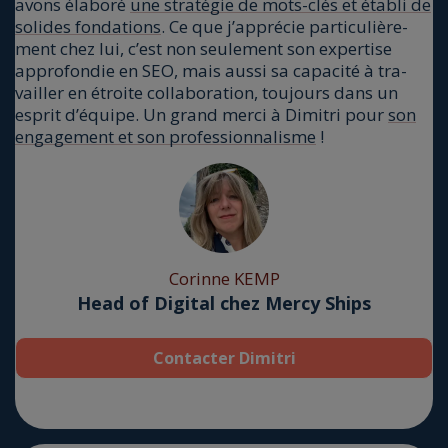
avons éla­bo­ré
une stra­té­gie de mots-clés et éta­bli de
solides fon­da­tions
. Ce que j’apprécie par­ti­cu­liè­re­
ment chez lui, c’est non seule­ment son exper­tise
appro­fon­die en SEO, mais aus­si sa capa­ci­té à tra­
vailler en étroite col­la­bo­ra­tion, tou­jours dans un
esprit d’é­quipe. Un grand mer­ci à Dimi­tri pour
son
enga­ge­ment et son pro­fes­sion­na­lisme
!
Corinne KEMP
Head of Digital chez Mercy Ships
Contacter Dimitri