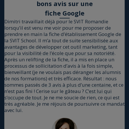
bons avis sur une
fiche Google
Dimi­tri tra­vaillait déjà pour le SVIT Roman­die
lorsqu’il est venu me voir pour me pro­po­ser de
prendre en main la fiche d’établissement Google de
la SVIT School. Il m’a tout de suite
sen­si­bi­li­sée aux
avan­tages de déve­lop­per cet outil mar­ke­ting, tant
pour la visi­bi­li­té de l’é­cole que pour sa noto­rié­té
.
Après un relif­ting de la fiche, il a mis en place un
pro­ces­sus de sol­li­ci­ta­tion d’avis à la fois simple,
bien­veillant (je ne vou­lais pas déran­ger les alum­nis
de nos for­ma­tions) et très effi­cace. Résul­tat : nous
sommes pas­sés
de 3 avis à plus d’une cen­taine
, et ce
n’est pas fini ! Cerise sur le gâteau ?
C’est lui qui
s’occupe de tout
. Je ne me sou­cie de rien, ce qui est
très agréable. Je me réjouis de pour­suivre ce man­dat
avec lui.