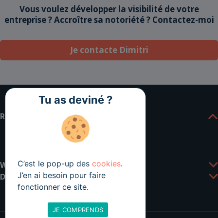
Vous voulez développer la visibilité de votre
entreprise ? Accroître sa notoriété ?
Contactez-moi
Je contacte Dimitri
Tu as deviné ?
RESSOURCES SEO
YouTube ↗
Lexique
FAQ
C’est le pop-up des
cookies
.
WHO THE HELL IS
J’en ai besoin pour faire
DIGITALUM
fonctionner ce site.
JE COMPRENDS