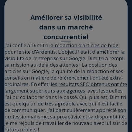
Amé­lio­rer sa visi­bi­li­té
dans un mar­ché
concur­ren­tiel
J’ai confié à Dimi­tri
la rédac­tion d’ar­ticles de blog
pour le site d’Ardentis. L’objectif était d’améliorer la
visi­bi­li­té de l’entreprise sur Google. Dimi­tri a rem­pli
sa mis­sion au-delà des attentes ! La posi­tion des
articles sur Google, la qua­li­té de la rédac­tion et ses
conseils en matière de réfé­ren­ce­ment ont été extra­
or­di­naires. En effet,
les résul­tats SEO obte­nus ont été
lar­ge­ment supé­rieurs aux agences
avec les­quelles
j’ai pu col­la­bo­rer dans le pas­sé. Qui plus est, Dimi­tri
est quel­qu’un de très agréable avec qui il est facile
de com­mu­ni­quer. J’ai par­ti­cu­liè­re­ment appré­cié
son
pro­fes­sion­na­lisme, sa proac­ti­vi­té et sa dis­po­ni­bi­li­té
.
Je me réjouis de tra­vailler de nou­veau avec lui sur de
futurs pro­jets !