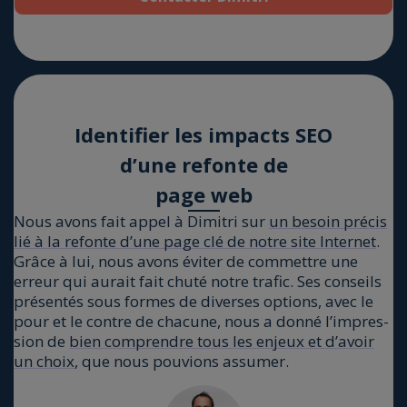
Iden­ti­fier les impacts SEO
d’une refonte de
page web
Nous avons fait appel à Dimi­tri sur
un besoin pré­cis
lié à la refonte d’une page clé de notre site Inter­net
.
Grâce à lui, nous avons évi­ter de com­mettre une
erreur qui aurait fait chu­té notre tra­fic. Ses conseils
pré­sen­tés sous formes de diverses options, avec le
pour et le contre de cha­cune, nous a don­né l’im­pres­
sion de
bien com­prendre tous les enjeux et d’a­voir
un choix
, que nous pou­vions assu­mer.