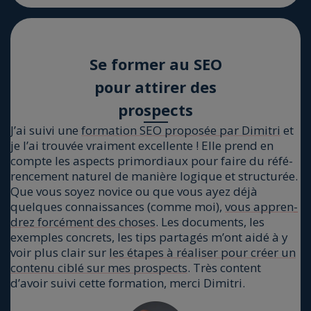
Se for­mer au SEO
pour atti­rer des
pros­pects
J’ai sui­vi une
f
orma­tion SEO pro­po­sée par Dimi­tri
et
je l’ai trou­vée vrai­ment excel­lente ! Elle prend en
compte les aspects pri­mor­diaux pour faire du réfé­
ren­ce­ment natu­rel de manière logique et struc­tu­rée.
Que vous soyez novice ou que vous ayez déjà
quelques connais­sances (comme moi),
vous appren­
drez for­cé­ment des choses
. Les docu­ments, les
exemples concrets, les tips par­ta­gés m’ont aidé à y
voir plus clair sur
les étapes à réa­li­ser pour créer un
conte­nu ciblé sur mes pros­pects
. Très content
d’avoir sui­vi cette for­ma­tion, mer­ci Dimi­tri.