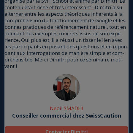
orga­ni­sé par la SVIT School et ani­mé par Dimi­tri.
Le
conte­nu était riche et très inté­res­sant !
Dimi­tri a su
alter­ner entre les aspects théo­riques inhé­rents à la
com­pré­hen­sion du fonc­tion­ne­ment de Google et
les
bonnes pra­tiques de réfé­ren­ce­ment natu­rel
, tout en
don­nant des exemples concrets issus de son expé­
rience. Qui plus est, il a réus­si un tis­ser le lien avec
les par­ti­ci­pants en posant des ques­tions et en répon­
dant aux inter­ro­ga­tions de manière simple et com­
pré­hen­sible. Mer­ci Dimi­tri pour ce sémi­naire moti­
vant !
Nebil SMADHI
Conseiller commercial chez SwissCaution
Contacter Dimitri