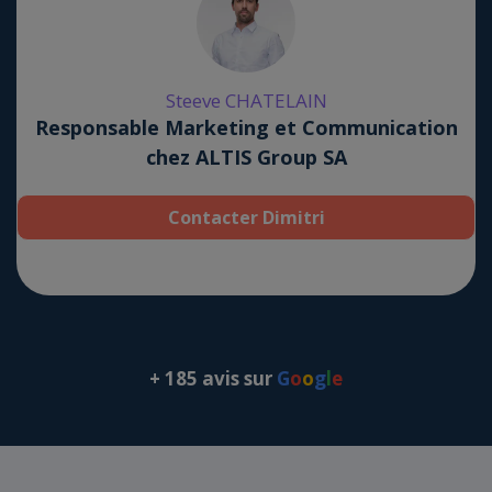
Steeve CHATELAIN
Responsable Marketing et Communication
chez ALTIS Group SA
Contacter Dimitri
+ 185 avis sur
G
o
o
g
l
e