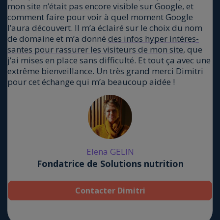
mon site n’était pas encore visible sur Goo­gl
e
, et
com­ment faire pour voir à quel moment Google
l’aura décou­vert. Il m’a éclai­ré sur le choix du nom
de domaine et m’a don­né
des infos hyper inté­res­
santes pour ras­su­rer les visi­teurs de mon site
, que
j’ai mises en place sans dif­fi­cul­té. Et tout ça avec une
extrême bien­veillance. Un très grand mer­ci Dimi­tri
pour cet échange qui m’a beau­coup aidée !
Ele­na GELIN
Fondatrice de Solutions nutrition
Contacter Dimitri