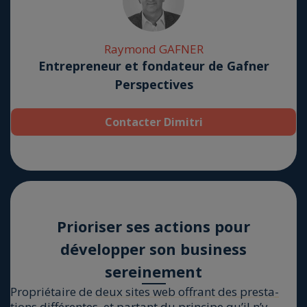
Ray­mond GAFNER
Entrepreneur et fondateur de Gafner
Perspectives
Contacter Dimitri
Prio­ri­ser ses actions pour
déve­lop­per son busi­ness
serei­ne­ment
Pro­prié­taire de
deux sites web offrant des pres­ta­
tions dif­fé­rentes
, et par­tant du prin­cipe qu’il n’y