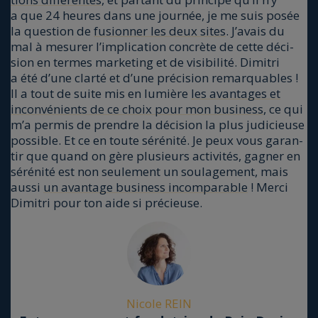
a que 24 heures dans une jour­née, je me suis posée
la ques­tion de
fusion­ner les deux sites
. J’avais du
mal à mesu­rer l’implication concrète de cette déci­
sion en termes mar­ke­ting et de visi­bi­li­té. Dimi­tri
a été d’une clar­té et d’une pré­ci­sion remar­quables !
Il a tout de suite mis en lumière
les avan­tages et
incon­vé­nients de ce choix pour mon busi­ness
, ce qui
m’a per­mis de prendre la déci­sion la plus judi­cieuse
pos­sible. Et ce en toute séré­ni­té. Je peux vous garan­
tir que quand on gère plu­sieurs acti­vi­tés, gagner en
séré­ni­té est non seule­ment un sou­la­ge­ment, mais
aus­si
un avan­tage busi­ness incom­pa­rable
! Mer­ci
Dimi­tri pour ton aide si pré­cieuse.
Nicole REIN